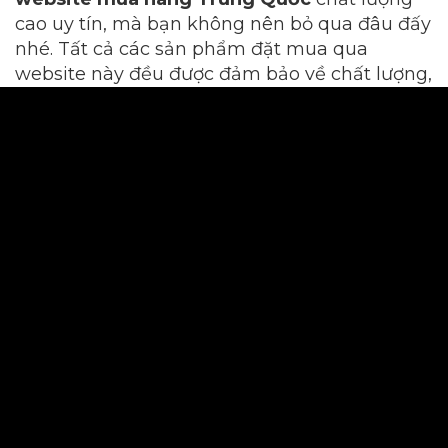
cao uy tín, mà bạn không nên bỏ qua đâu đấy
nhé. Tất cả các sản phẩm đặt mua qua
website này đều được đảm bảo về chất lượng,
mẫu mã, xuất xứ hàng hóa theo yêu cầu của
khách hàng.
Hơn nữa, thời gian mà oderquangchau.vn
giao hàng khá nhanh. Ngoài ra,
Orderquangchau còn cung cấp dịch vụ giao
hàng tận nơi và hỗ trợ giao hàng trực tiếp đến
cửa hàng hoặc kho hàng, giúp khách hàng
tiết kiệm thời gian và chi phí vận chuyển.
JD.com