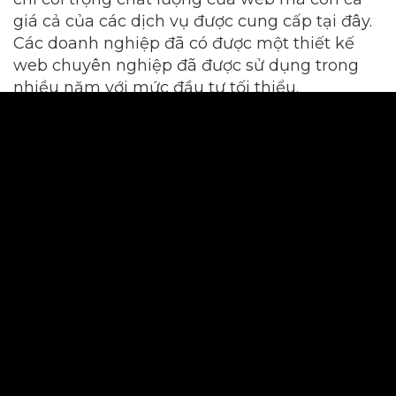
giá cả của các dịch vụ được cung cấp tại đây.
Các doanh nghiệp đã có được một thiết kế
web chuyên nghiệp đã được sử dụng trong
nhiều năm với mức đầu tư tối thiểu.
Bigweb – Đơn vị thiết kế
website bán hàng uy tín
Nhiều người tự động nghĩ đến Bigweb khi họ
nghĩ về các doanh nghiệp thiết kế website.
Đây là một trong những công ty thiết kế
website nổi bật và chất lượng cao nhất Việt
Nam
. Các website của công ty Bigweb thường
chuyên nghiệp, kết hợp nhiều tính năng, sự
đổi mới trong thiết kế luôn mang lại sự hài
lòng cho từng khách hàng. Do đó, Bigweb
luôn được các chuyên gia đánh giá cao, và
nhiều công ty lựa chọn và được xếp hạng